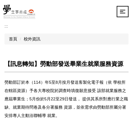
跳
到
主
要
:::
內
容
首頁
校外資訊
區
【訊息轉知】勞動部發送畢業生就業服務資源
勞動部訂於本（114）年5至8月按月發送客製化電子報（依 學校所
在轄區資源）予各大專校院於調查時填復願意接受 該部就業服務之
應屆畢業生；5月份於5月22至29日發送， 提供其系所對應行業之職
缺、就業期待問卷及各分署服務 資源，並依需求由勞動部所屬分署
安排專人主動洽聯輔導 就業。