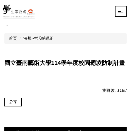
跳
到
主
要
:::
內
容
首頁
法規-生活輔導組
區
國立臺南藝術大學114學年度校園霸凌防制計畫
瀏覽數:
1198
分享