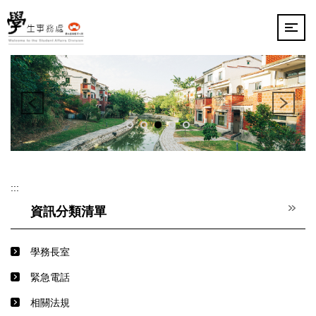
跳
到
主
要
內
容
區
:::
資訊分類清單
學務長室
緊急電話
相關法規